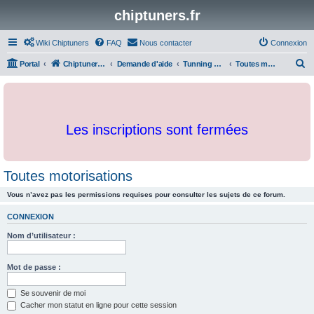
chiptuners.fr
Wiki Chiptuners
FAQ
Nous contacter
Connexion
R
Portal
Chiptuners.fr
Demande d'aide
Tunning en général
Toutes motorisations
e
c
h
Les inscriptions sont fermées
e
r
c
Toutes motorisations
h
Vous n’avez pas les permissions requises pour consulter les sujets de ce forum.
e
r
CONNEXION
Nom d’utilisateur :
Mot de passe :
Se souvenir de moi
Cacher mon statut en ligne pour cette session