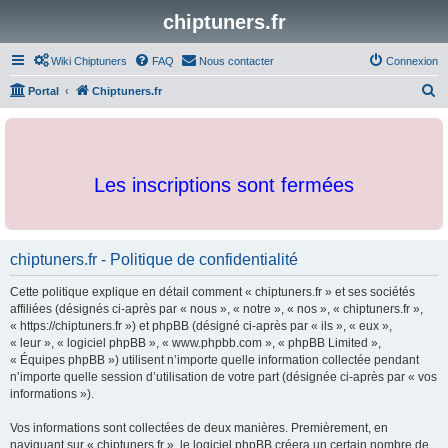
chiptuners.fr
Wiki Chiptuners
FAQ
Nous contacter
Connexion
R
Portal
Chiptuners.fr
e
c
h
Les inscriptions sont fermées
e
r
c
chiptuners.fr - Politique de confidentialité
h
e
Cette politique explique en détail comment « chiptuners.fr » et ses sociétés
r
affiliées (désignés ci-après par « nous », « notre », « nos », « chiptuners.fr »,
« https://chiptuners.fr ») et phpBB (désigné ci-après par « ils », « eux »,
« leur », « logiciel phpBB », « www.phpbb.com », « phpBB Limited »,
« Équipes phpBB ») utilisent n’importe quelle information collectée pendant
n’importe quelle session d’utilisation de votre part (désignée ci-après par « vos
informations »).
Vos informations sont collectées de deux manières. Premièrement, en
naviguant sur « chiptuners.fr », le logiciel phpBB créera un certain nombre de