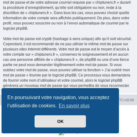
mot de passe et de votre adresse courriel requise par « chiptuners.fr » durant
la procédure d’enregistrement, qu’elle soit obligatoire ou non, reste à la
discrétion de « chiptuners.fr ». Dans tous les cas, vous pouvez choisir quelle
information de votre compte sera affichée publiquement. De plus, dans votre
profil, vous pouvez souscrire ou non à l’envoi automatique de courriel par le
logiciel phpBB.
Votre mot de passe est crypté (hashage à sens unique) afin qu’il soit sécurisé.
Cependant, il est recommandé de ne pas utiliser le même mot de passe sur
plusieurs sites Internet différents. Votre mot de passe est le moyen d’accès à
votre compte sur « chiptuners.fr », conservez-le soigneusement et en aucun
cas une personne affiliée de « chiptuners.fr », de phpBB ou une d’une tierce
partie ne peut vous demander légitimement votre mot de passe. Si vous
oubliez votre mot de passe, vous pouvez utiliser la fonction « J’ai oublié mon
mot de passe » fournie par le logiciel phpBB. Ce processus vous demandera
de fournir votre nom d’utilisateur et votre courriel, alors le logiciel phpBB
générera un nouveau mot de passe qui vous permettra de vous reconnecter.
En poursuivant votre navigation, vous acceptez
Portal
Chiptuners.fr
Heures au format
UTC+02:00
l’utilisation de cookies.
En savoir plus
Développé par
phpBB
® Forum Software © phpBB Limited
Traduit par
phpBB-fr.com
OK
Confidentialité
|
Conditions
Time: 0.020s
| Peak Memory Usage: 1.88 Mio | GZIP: Off