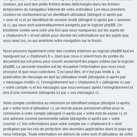
cookies, qui sont des petits fichiers textes téléchargés dans les fichiers
temporaires du navigateur Internet de votre ordinateur. Les deux premiers
cookies ne contiennent qu’un identifiant utilisateur (désigné ci-après par
« user-id ») et un identifiant de session invité (désigné ci-après par « session-
id »), qui vous sont automatiquement assignés par le logiciel phpBB. Un
troisième cookie sera créé une fois que vous naviguerez sur les sujets de
« chiptuners.fr » et est utilisé pour stocker les informations sur les sujets que
vous avez lus, ce qui améliore votre navigation sur le forum.
Nous pouvons également créer des cookies externes au logiciel phpBB tout en
naviguant sur « chiptuners.fr », bien que ceux-ci soient hors de portée du
document qui est prévu pour couvrir seulement les pages créées par le logiciel
phpBB. La seconde manière est de récupérer l’information que vous nous
envoyez et que nous collectons. Ceci peut être, et n’est pas limité à : la
publication de message en tant qu’utilisateur invité (désignée ci-après par
« messages invités »), l’enregistrement sur « chiptuners.fr » (désignée ici par
« votre compte ») et les messages que vous envoyez après l’enregistrement et
lors d’une connexion (désignés ici par « vos messages »).
Votre compte contiendra au minimum un identifiant unique (désigné ci-après
par « votre nom d’utilisateur »), un mot de passe personnel utilisé pour la
connexion à votre compte (désigné ci-après par « votre mot de passe »), et
une adresse courriel personnelle valide (désignée ci-après par « votre
courriel »). Vos informations pour votre compte sur « chiptuners.fr » sont
protégées par les lois de protection des données applicables dans le pays qui
nous héberge. Toute information en-dehors de votre nom d’utilisateur, de votre