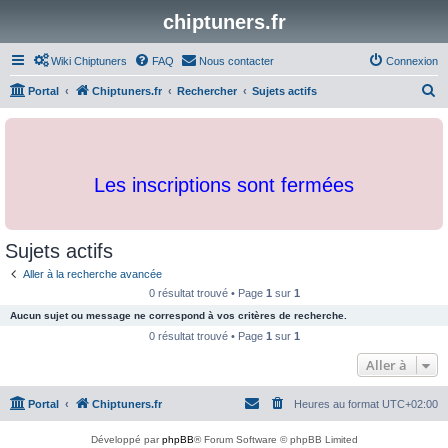
chiptuners.fr
Wiki Chiptuners
FAQ
Nous contacter
Connexion
R
Portal
Chiptuners.fr
Rechercher
Sujets actifs
e
c
h
Les inscriptions sont fermées
e
r
c
Sujets actifs
h
Aller à la recherche avancée
e
0 résultat trouvé • Page
1
sur
1
r
Aucun sujet ou message ne correspond à vos critères de recherche.
0 résultat trouvé • Page
1
sur
1
Aller à
Portal
Chiptuners.fr
Heures au format
UTC+02:00
Développé par
phpBB
® Forum Software © phpBB Limited