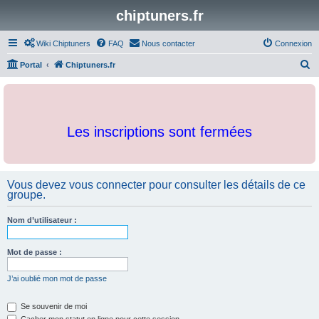
chiptuners.fr
Wiki Chiptuners
FAQ
Nous contacter
Connexion
R
Portal
Chiptuners.fr
e
c
h
Les inscriptions sont fermées
e
r
c
Vous devez vous connecter pour consulter les détails de ce
h
groupe.
e
r
Nom d’utilisateur :
Mot de passe :
J’ai oublié mon mot de passe
Se souvenir de moi
Cacher mon statut en ligne pour cette session