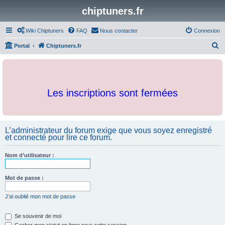
chiptuners.fr
Wiki Chiptuners
FAQ
Nous contacter
Connexion
R
Portal
Chiptuners.fr
e
c
h
Les inscriptions sont fermées
e
r
c
L’administrateur du forum exige que vous soyez enregistré
h
et connecté pour lire ce forum.
e
r
Nom d’utilisateur :
Mot de passe :
J’ai oublié mon mot de passe
Se souvenir de moi
Cacher mon statut en ligne pour cette session