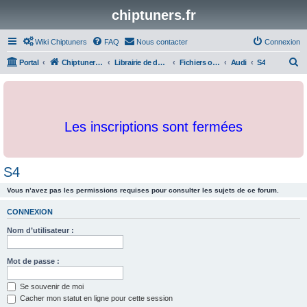
chiptuners.fr
Wiki Chiptuners
FAQ
Nous contacter
Connexion
R
Portal
Chiptuners.fr
Librairie de documents et originaux
Fichiers originaux
Audi
S4
e
c
h
Les inscriptions sont fermées
e
r
c
S4
h
Vous n’avez pas les permissions requises pour consulter les sujets de ce forum.
e
r
CONNEXION
Nom d’utilisateur :
Mot de passe :
Se souvenir de moi
Cacher mon statut en ligne pour cette session