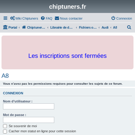
chiptuners.fr
Wiki Chiptuners
FAQ
Nous contacter
Connexion
R
Portal
Chiptuners.fr
Librairie de documents et originaux
Fichiers originaux
Audi
A8
e
c
h
Les inscriptions sont fermées
e
r
c
A8
h
Vous n’avez pas les permissions requises pour consulter les sujets de ce forum.
e
r
CONNEXION
Nom d’utilisateur :
Mot de passe :
Se souvenir de moi
Cacher mon statut en ligne pour cette session