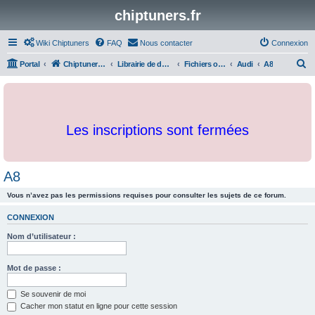
chiptuners.fr
Wiki Chiptuners
FAQ
Nous contacter
Connexion
R
Portal
Chiptuners.fr
Librairie de documents et originaux
Fichiers originaux
Audi
A8
e
c
h
Les inscriptions sont fermées
e
r
c
A8
h
Vous n’avez pas les permissions requises pour consulter les sujets de ce forum.
e
r
CONNEXION
Nom d’utilisateur :
Mot de passe :
Se souvenir de moi
Cacher mon statut en ligne pour cette session