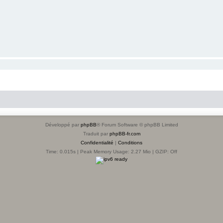
Développé par
phpBB
® Forum Software © phpBB Limited
Traduit par
phpBB-fr.com
Confidentialité
|
Conditions
Time: 0.015s
| Peak Memory Usage: 2.27 Mio | GZIP: Off