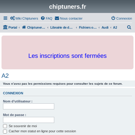
chiptuners.fr
Wiki Chiptuners
FAQ
Nous contacter
Connexion
R
Portal
Chiptuners.fr
Librairie de documents et originaux
Fichiers originaux
Audi
A2
e
c
h
Les inscriptions sont fermées
e
r
c
A2
h
Vous n’avez pas les permissions requises pour consulter les sujets de ce forum.
e
r
CONNEXION
Nom d’utilisateur :
Mot de passe :
Se souvenir de moi
Cacher mon statut en ligne pour cette session