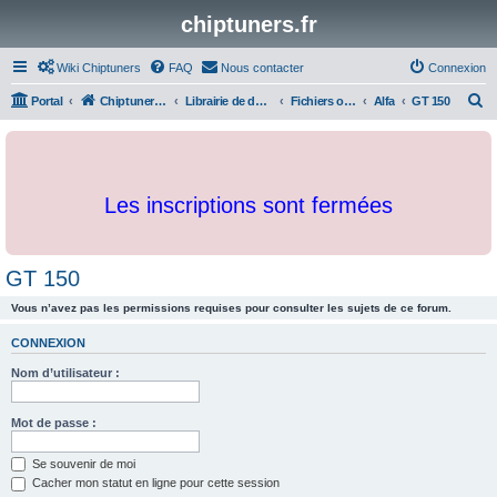
chiptuners.fr
Wiki Chiptuners
FAQ
Nous contacter
Connexion
R
Portal
Chiptuners.fr
Librairie de documents et originaux
Fichiers originaux
Alfa
GT 150
e
c
h
Les inscriptions sont fermées
e
r
c
GT 150
h
Vous n’avez pas les permissions requises pour consulter les sujets de ce forum.
e
r
CONNEXION
Nom d’utilisateur :
Mot de passe :
Se souvenir de moi
Cacher mon statut en ligne pour cette session