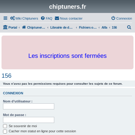
chiptuners.fr
Wiki Chiptuners
FAQ
Nous contacter
Connexion
R
Portal
Chiptuners.fr
Librairie de documents et originaux
Fichiers originaux
Alfa
156
e
c
h
Les inscriptions sont fermées
e
r
c
156
h
Vous n’avez pas les permissions requises pour consulter les sujets de ce forum.
e
r
CONNEXION
Nom d’utilisateur :
Mot de passe :
Se souvenir de moi
Cacher mon statut en ligne pour cette session