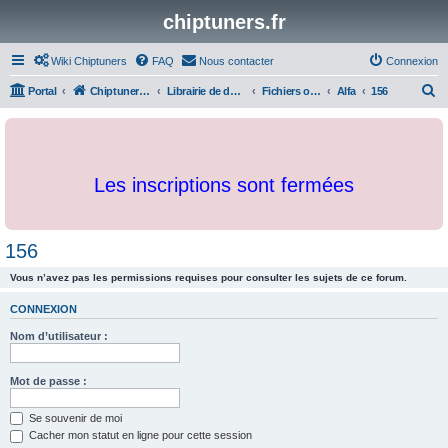
chiptuners.fr
Wiki Chiptuners
FAQ
Nous contacter
Connexion
R
Portal
Chiptuners.fr
Librairie de documents et originaux
Fichiers originaux
Alfa
156
e
c
h
Les inscriptions sont fermées
e
r
c
156
h
Vous n’avez pas les permissions requises pour consulter les sujets de ce forum.
e
r
CONNEXION
Nom d’utilisateur :
Mot de passe :
Se souvenir de moi
Cacher mon statut en ligne pour cette session