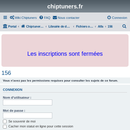
chiptuners.fr
Wiki Chiptuners
FAQ
Nous contacter
Connexion
R
Portal
Chiptuners.fr
Librairie de documents et originaux
Fichiers originaux
Alfa
156
e
c
h
Les inscriptions sont fermées
e
r
c
156
h
Vous n’avez pas les permissions requises pour consulter les sujets de ce forum.
e
r
CONNEXION
Nom d’utilisateur :
Mot de passe :
Se souvenir de moi
Cacher mon statut en ligne pour cette session