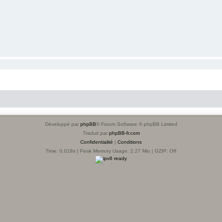
Développé par
phpBB
® Forum Software © phpBB Limited
Traduit par
phpBB-fr.com
Confidentialité
|
Conditions
Time: 0.018s
| Peak Memory Usage: 2.27 Mio | GZIP: Off