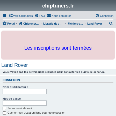
chiptuners.fr
Wiki Chiptuners
FAQ
Nous contacter
Connexion
R
Portal
Chiptuners.fr
Librairie de documents et originaux
Fichiers originaux
Land Rover
e
c
h
Les inscriptions sont fermées
e
r
c
Land Rover
h
Vous n’avez pas les permissions requises pour consulter les sujets de ce forum.
e
r
CONNEXION
Nom d’utilisateur :
Mot de passe :
Se souvenir de moi
Cacher mon statut en ligne pour cette session