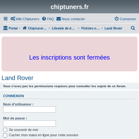
chiptuners.fr
Wiki Chiptuners
FAQ
Nous contacter
Connexion
R
Portal
Chiptuners.fr
Librairie de documents et originaux
Fichiers originaux
Land Rover
e
c
h
Les inscriptions sont fermées
e
r
c
Land Rover
h
Vous n’avez pas les permissions requises pour consulter les sujets de ce forum.
e
r
CONNEXION
Nom d’utilisateur :
Mot de passe :
Se souvenir de moi
Cacher mon statut en ligne pour cette session