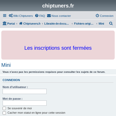
chiptuners.fr
Wiki Chiptuners
FAQ
Nous contacter
Connexion
R
Portal
Chiptuners.fr
Librairie de documents et originaux
Fichiers originaux
Mini
e
c
h
Les inscriptions sont fermées
e
r
c
Mini
h
Vous n’avez pas les permissions requises pour consulter les sujets de ce forum.
e
r
CONNEXION
Nom d’utilisateur :
Mot de passe :
Se souvenir de moi
Cacher mon statut en ligne pour cette session