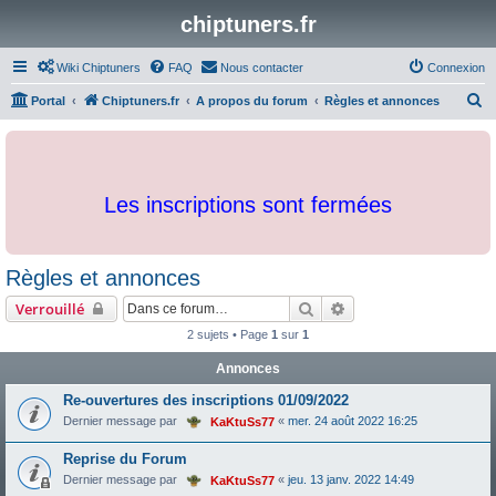
chiptuners.fr
Wiki Chiptuners
FAQ
Nous contacter
Connexion
R
Portal
Chiptuners.fr
A propos du forum
Règles et annonces
e
c
h
Les inscriptions sont fermées
e
r
c
Règles et annonces
h
Rechercher
Recherche avancée
Verrouillé
e
2 sujets • Page
1
sur
1
r
Annonces
Re-ouvertures des inscriptions 01/09/2022
Dernier message par
«
mer. 24 août 2022 16:25
KaKtuSs77
Reprise du Forum
Dernier message par
«
jeu. 13 janv. 2022 14:49
KaKtuSs77