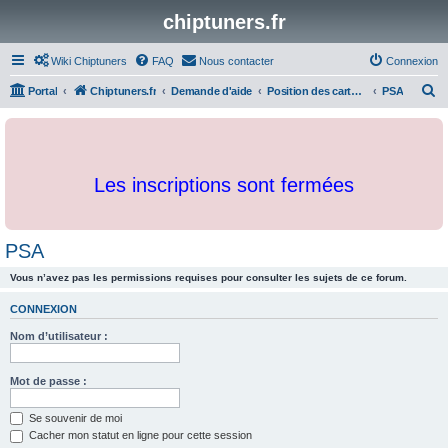
chiptuners.fr
Wiki Chiptuners
FAQ
Nous contacter
Connexion
R
Portal
Chiptuners.fr
Demande d'aide
Position des cartographies et developpements
PSA
e
c
h
Les inscriptions sont fermées
e
r
c
PSA
h
Vous n’avez pas les permissions requises pour consulter les sujets de ce forum.
e
r
CONNEXION
Nom d’utilisateur :
Mot de passe :
Se souvenir de moi
Cacher mon statut en ligne pour cette session