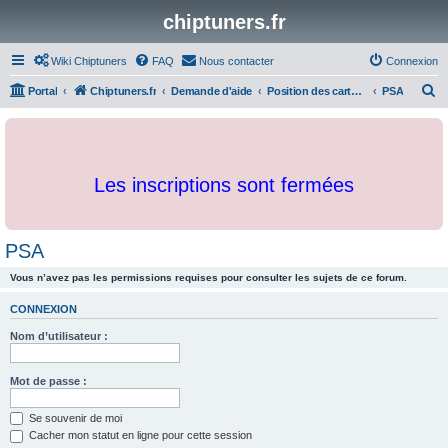
chiptuners.fr
Wiki Chiptuners
FAQ
Nous contacter
Connexion
R
Portal
Chiptuners.fr
Demande d'aide
Position des cartographies et developpements
PSA
e
c
h
Les inscriptions sont fermées
e
r
c
PSA
h
Vous n’avez pas les permissions requises pour consulter les sujets de ce forum.
e
r
CONNEXION
Nom d’utilisateur :
Mot de passe :
Se souvenir de moi
Cacher mon statut en ligne pour cette session