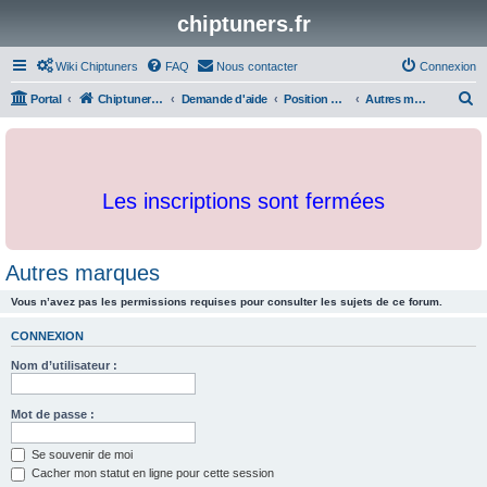
chiptuners.fr
Wiki Chiptuners
FAQ
Nous contacter
Connexion
R
Portal
Chiptuners.fr
Demande d'aide
Position des cartographies et developpements
Autres marques
e
c
h
Les inscriptions sont fermées
e
r
c
Autres marques
h
Vous n’avez pas les permissions requises pour consulter les sujets de ce forum.
e
r
CONNEXION
Nom d’utilisateur :
Mot de passe :
Se souvenir de moi
Cacher mon statut en ligne pour cette session