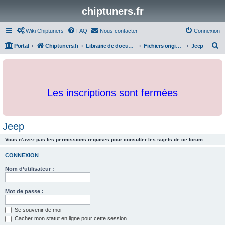
chiptuners.fr
Wiki Chiptuners
FAQ
Nous contacter
Connexion
R
Portal
Chiptuners.fr
Librairie de documents et originaux
Fichiers originaux
Jeep
e
c
h
Les inscriptions sont fermées
e
r
c
Jeep
h
Vous n’avez pas les permissions requises pour consulter les sujets de ce forum.
e
r
CONNEXION
Nom d’utilisateur :
Mot de passe :
Se souvenir de moi
Cacher mon statut en ligne pour cette session