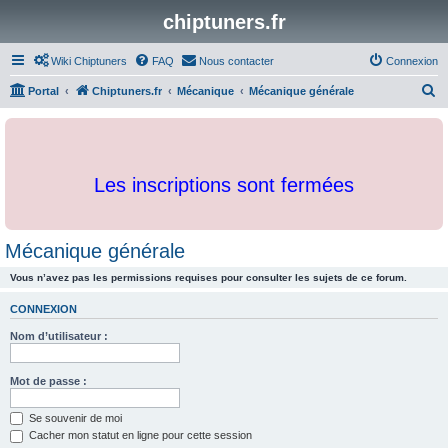
chiptuners.fr
Wiki Chiptuners
FAQ
Nous contacter
Connexion
R
Portal
Chiptuners.fr
Mécanique
Mécanique générale
e
c
h
Les inscriptions sont fermées
e
r
c
Mécanique générale
h
Vous n’avez pas les permissions requises pour consulter les sujets de ce forum.
e
r
CONNEXION
Nom d’utilisateur :
Mot de passe :
Se souvenir de moi
Cacher mon statut en ligne pour cette session