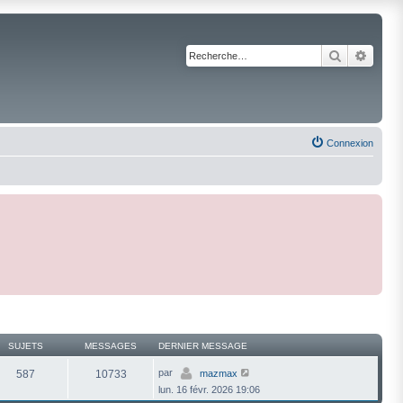
Recherche
Reche
Connexion
SUJETS
MESSAGES
DERNIER MESSAGE
V
par
587
10733
mazmax
o
lun. 16 févr. 2026 19:06
i