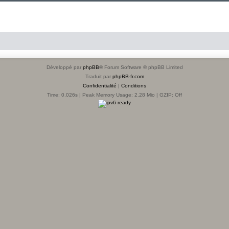
Développé par
phpBB
® Forum Software © phpBB Limited
Traduit par
phpBB-fr.com
Confidentialité
|
Conditions
Time: 0.026s
| Peak Memory Usage: 2.28 Mio | GZIP: Off