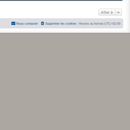
r
l
e
d
Aller à
e
r
n
Nous contacter
Supprimer les cookies
Heures au format
UTC+02:00
i
e
r
m
e
s
s
a
g
e