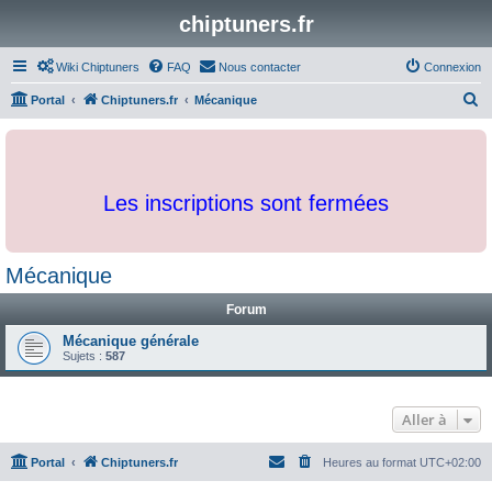
chiptuners.fr
Wiki Chiptuners
FAQ
Nous contacter
Connexion
R
Portal
Chiptuners.fr
Mécanique
e
c
h
Les inscriptions sont fermées
e
r
c
Mécanique
h
Forum
e
r
Mécanique générale
Sujets :
587
Aller à
Portal
Chiptuners.fr
Heures au format
UTC+02:00