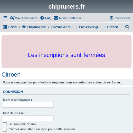
chiptuners.fr
Wiki Chiptuners
FAQ
Nous contacter
Connexion
R
Portal
Chiptuners.fr
Librairie de documents et originaux
Fichiers originaux
Citroen
e
c
h
Les inscriptions sont fermées
e
r
c
Citroen
h
Vous n’avez pas les permissions requises pour consulter les sujets de ce forum.
e
r
CONNEXION
Nom d’utilisateur :
Mot de passe :
Se souvenir de moi
Cacher mon statut en ligne pour cette session