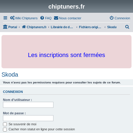
chiptuners.fr
Wiki Chiptuners
FAQ
Nous contacter
Connexion
R
Portal
Chiptuners.fr
Librairie de documents et originaux
Fichiers originaux
Skoda
e
c
h
Les inscriptions sont fermées
e
r
c
Skoda
h
Vous n’avez pas les permissions requises pour consulter les sujets de ce forum.
e
r
CONNEXION
Nom d’utilisateur :
Mot de passe :
Se souvenir de moi
Cacher mon statut en ligne pour cette session