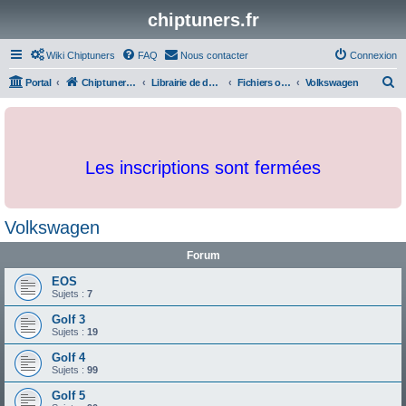
chiptuners.fr
Wiki Chiptuners
FAQ
Nous contacter
Connexion
R
Portal
Chiptuners.fr
Librairie de documents et originaux
Fichiers originaux
Volkswagen
e
c
h
Les inscriptions sont fermées
e
r
c
Volkswagen
h
Forum
e
r
EOS
Sujets :
7
Golf 3
Sujets :
19
Golf 4
Sujets :
99
Golf 5