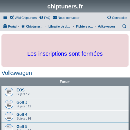
chiptuners.fr
Wiki Chiptuners
FAQ
Nous contacter
Connexion
R
Portal
Chiptuners.fr
Librairie de documents et originaux
Fichiers originaux
Volkswagen
e
c
h
Les inscriptions sont fermées
e
r
c
Volkswagen
h
Forum
e
r
EOS
Sujets :
7
Golf 3
Sujets :
19
Golf 4
Sujets :
99
Golf 5