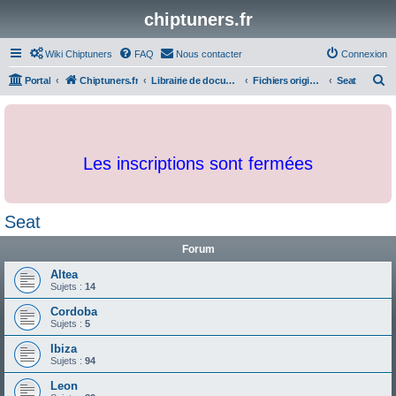
chiptuners.fr
Wiki Chiptuners
FAQ
Nous contacter
Connexion
R
Portal
Chiptuners.fr
Librairie de documents et originaux
Fichiers originaux
Seat
e
c
h
Les inscriptions sont fermées
e
r
c
Seat
h
Forum
e
r
Altea
Sujets :
14
Cordoba
Sujets :
5
Ibiza
Sujets :
94
Leon