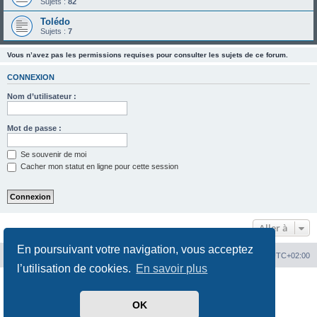
Sujets :
82
Tolédo
Sujets :
7
Vous n’avez pas les permissions requises pour consulter les sujets de ce forum.
CONNEXION
Nom d’utilisateur :
Mot de passe :
Se souvenir de moi
Cacher mon statut en ligne pour cette session
Aller à
En poursuivant votre navigation, vous acceptez
Portal
Chiptuners.fr
Heures au format
UTC+02:00
l’utilisation de cookies.
En savoir plus
Développé par
phpBB
® Forum Software © phpBB Limited
Traduit par
phpBB-fr.com
OK
Confidentialité
|
Conditions