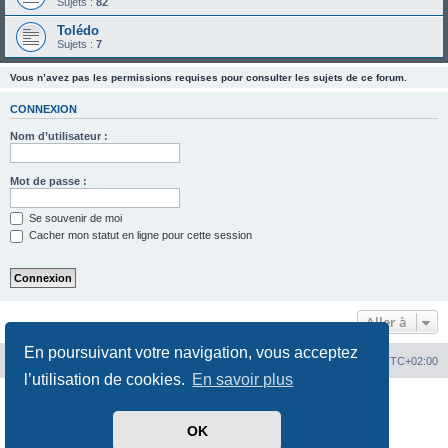
Sujets :
82
Tolédo
Sujets :
7
Vous n’avez pas les permissions requises pour consulter les sujets de ce forum.
CONNEXION
Nom d’utilisateur :
Mot de passe :
Se souvenir de moi
Cacher mon statut en ligne pour cette session
Aller à
En poursuivant votre navigation, vous acceptez
Portal
Chiptuners.fr
Heures au format
UTC+02:00
l’utilisation de cookies.
En savoir plus
Développé par
phpBB
® Forum Software © phpBB Limited
Traduit par
phpBB-fr.com
OK
Confidentialité
|
Conditions