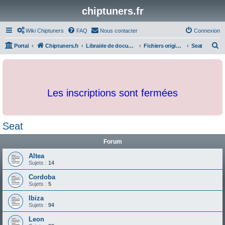
chiptuners.fr
Wiki Chiptuners
FAQ
Nous contacter
Connexion
R
Portal
Chiptuners.fr
Librairie de documents et originaux
Fichiers originaux
Seat
e
c
h
Les inscriptions sont fermées
e
r
c
Seat
h
Forum
e
r
Altea
Sujets :
14
Cordoba
Sujets :
5
Ibiza
Sujets :
94
Leon