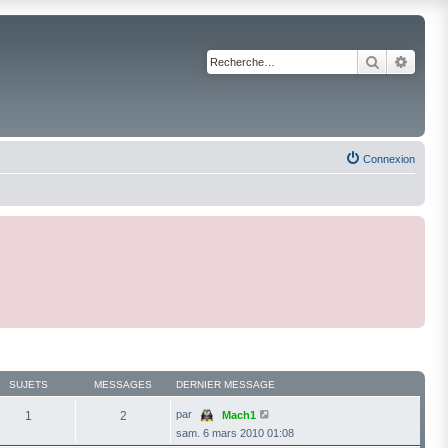
Recherche
Reche
Connexion
SUJETS
MESSAGES
DERNIER MESSAGE
V
par
1
2
Mach1
o
sam. 6 mars 2010 01:08
i