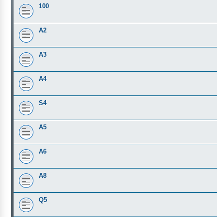
100
A2
A3
A4
S4
A5
A6
A8
Q5