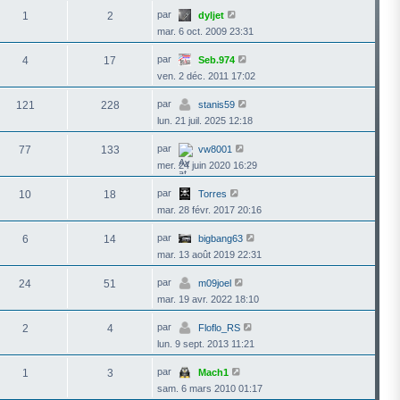
r
l
V
par
1
2
dyljet
e
o
mar. 6 oct. 2009 23:31
d
i
e
r
r
l
V
par
4
17
Seb.974
n
e
o
i
ven. 2 déc. 2011 17:02
d
i
e
e
r
r
r
l
V
par
121
228
stanis59
m
n
e
o
e
i
lun. 21 juil. 2025 12:18
d
i
s
e
e
r
s
r
r
l
V
par
77
133
vw8001
a
m
n
e
o
g
e
i
mer. 24 juin 2020 16:29
d
i
e
s
e
e
r
s
r
r
l
V
par
10
18
Torres
a
m
n
e
o
g
e
i
mar. 28 févr. 2017 20:16
d
i
e
s
e
e
r
s
r
r
l
V
par
6
14
bigbang63
a
m
n
e
o
g
e
i
mar. 13 août 2019 22:31
d
i
e
s
e
e
r
s
r
r
l
V
par
24
51
m09joel
a
m
n
e
o
g
e
i
mar. 19 avr. 2022 18:10
d
i
e
s
e
e
r
s
r
r
l
V
par
2
4
Floflo_RS
a
m
n
e
o
g
e
i
lun. 9 sept. 2013 11:21
d
i
e
s
e
e
r
s
r
r
l
V
par
1
3
Mach1
a
m
n
e
o
g
e
i
sam. 6 mars 2010 01:17
d
i
e
s
e