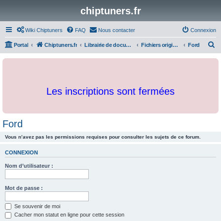
chiptuners.fr
Wiki Chiptuners
FAQ
Nous contacter
Connexion
R
Portal
Chiptuners.fr
Librairie de documents et originaux
Fichiers originaux
Ford
e
c
h
Les inscriptions sont fermées
e
r
c
Ford
h
Vous n’avez pas les permissions requises pour consulter les sujets de ce forum.
e
r
CONNEXION
Nom d’utilisateur :
Mot de passe :
Se souvenir de moi
Cacher mon statut en ligne pour cette session