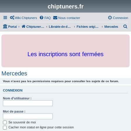
chiptuners.fr
Wiki Chiptuners
FAQ
Nous contacter
Connexion
R
Portal
Chiptuners.fr
Librairie de documents et originaux
Fichiers originaux
Mercedes
e
c
h
Les inscriptions sont fermées
e
r
c
Mercedes
h
Vous n’avez pas les permissions requises pour consulter les sujets de ce forum.
e
r
CONNEXION
Nom d’utilisateur :
Mot de passe :
Se souvenir de moi
Cacher mon statut en ligne pour cette session