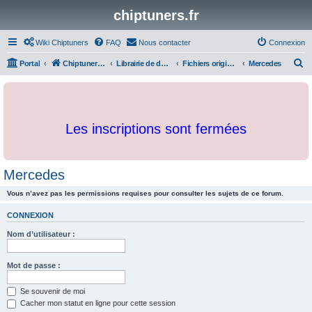
chiptuners.fr
Wiki Chiptuners
FAQ
Nous contacter
Connexion
R
Portal
Chiptuners.fr
Librairie de documents et originaux
Fichiers originaux
Mercedes
e
c
h
Les inscriptions sont fermées
e
r
c
Mercedes
h
Vous n’avez pas les permissions requises pour consulter les sujets de ce forum.
e
r
CONNEXION
Nom d’utilisateur :
Mot de passe :
Se souvenir de moi
Cacher mon statut en ligne pour cette session