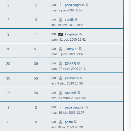
r
l
V
par
2
2
papa pingouin
e
o
mar. 9 juin 2009 08:53
d
i
e
r
r
l
V
par
2
3
seb68
n
e
o
i
lun. 19 nov. 2012 19:10
d
i
e
e
r
r
r
l
V
par
3
7
kevprepa
m
n
e
o
e
i
sam. 31 oct. 2009 23:42
d
i
s
e
e
r
s
r
r
l
V
par
30
51
Jimmy77
a
m
n
e
o
g
e
i
mar. 5 janv. 2021 13:40
d
i
e
s
e
e
r
s
r
r
l
V
par
20
39
DKKRR
a
m
n
e
o
g
e
i
ven. 27 mars 2020 22:41
d
i
e
s
e
e
r
s
r
r
l
V
par
30
56
jelustucru
a
m
n
e
o
g
e
i
lun. 9 déc. 2019 16:50
d
i
e
s
e
e
r
s
r
r
l
V
par
12
24
raphc43
a
m
n
e
o
g
e
i
dim. 23 mars 2014 13:41
d
i
e
s
e
e
r
s
r
r
l
V
par
1
2
papa pingouin
a
m
n
e
o
g
e
i
mar. 16 juin 2009 13:07
d
i
e
s
e
e
r
s
r
r
l
V
par
6
9
pasto
a
m
n
e
o
g
e
i
lun. 10 juil. 2023 08:28
d
i
e
s
e