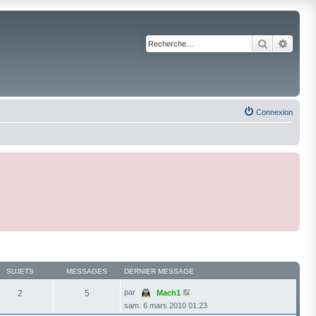
Recherche
Reche
Connexion
SUJETS
MESSAGES
DERNIER MESSAGE
V
par
2
5
Mach1
o
sam. 6 mars 2010 01:23
i