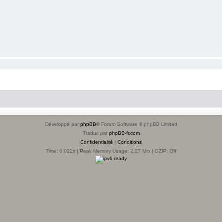
Développé par
phpBB
® Forum Software © phpBB Limited
Traduit par
phpBB-fr.com
Confidentialité
|
Conditions
Time: 0.022s
| Peak Memory Usage: 2.27 Mio | GZIP: Off