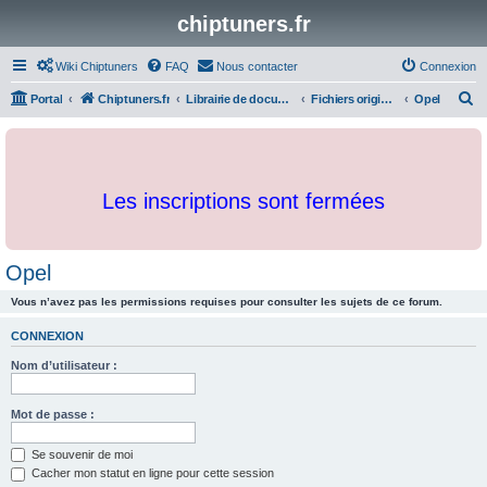
chiptuners.fr
Wiki Chiptuners
FAQ
Nous contacter
Connexion
R
Portal
Chiptuners.fr
Librairie de documents et originaux
Fichiers originaux
Opel
e
c
h
Les inscriptions sont fermées
e
r
c
Opel
h
Vous n’avez pas les permissions requises pour consulter les sujets de ce forum.
e
r
CONNEXION
Nom d’utilisateur :
Mot de passe :
Se souvenir de moi
Cacher mon statut en ligne pour cette session