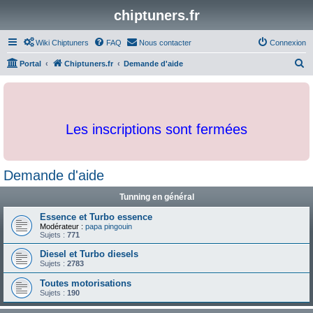
chiptuners.fr
Wiki Chiptuners
FAQ
Nous contacter
Connexion
R
Portal
Chiptuners.fr
Demande d'aide
e
c
h
Les inscriptions sont fermées
e
r
c
Demande d'aide
h
Tunning en général
e
r
Essence et Turbo essence
Modérateur :
papa pingouin
Sujets :
771
Diesel et Turbo diesels
Sujets :
2783
Toutes motorisations
Sujets :
190