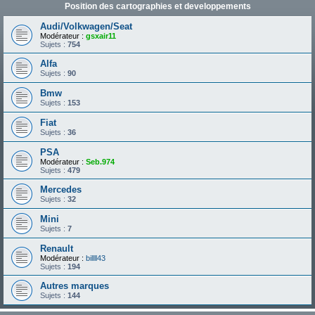
Position des cartographies et developpements
Audi/Volkwagen/Seat
Modérateur :
gsxair11
Sujets :
754
Alfa
Sujets :
90
Bmw
Sujets :
153
Fiat
Sujets :
36
PSA
Modérateur :
Seb.974
Sujets :
479
Mercedes
Sujets :
32
Mini
Sujets :
7
Renault
Modérateur :
billll43
Sujets :
194
Autres marques
Sujets :
144