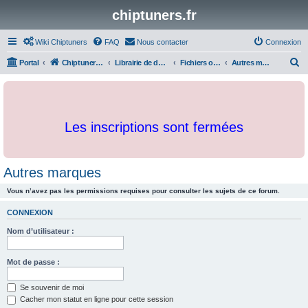
chiptuners.fr
Wiki Chiptuners
FAQ
Nous contacter
Connexion
R
Portal
Chiptuners.fr
Librairie de documents et originaux
Fichiers originaux
Autres marques
e
c
h
Les inscriptions sont fermées
e
r
c
Autres marques
h
Vous n’avez pas les permissions requises pour consulter les sujets de ce forum.
e
r
CONNEXION
Nom d’utilisateur :
Mot de passe :
Se souvenir de moi
Cacher mon statut en ligne pour cette session