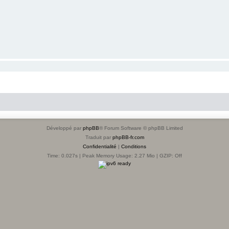
Développé par
phpBB
® Forum Software © phpBB Limited
Traduit par
phpBB-fr.com
Confidentialité
|
Conditions
Time: 0.027s
| Peak Memory Usage: 2.27 Mio | GZIP: Off