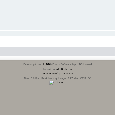
Développé par
phpBB
® Forum Software © phpBB Limited
Traduit par
phpBB-fr.com
Confidentialité
|
Conditions
Time: 0.018s
| Peak Memory Usage: 2.27 Mio | GZIP: Off