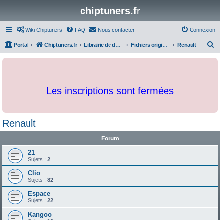
chiptuners.fr
Wiki Chiptuners
FAQ
Nous contacter
Connexion
R
Portal
Chiptuners.fr
Librairie de documents et originaux
Fichiers originaux
Renault
e
c
h
Les inscriptions sont fermées
e
r
c
Renault
h
Forum
e
r
21
Sujets :
2
Clio
Sujets :
82
Espace
Sujets :
22
Kangoo