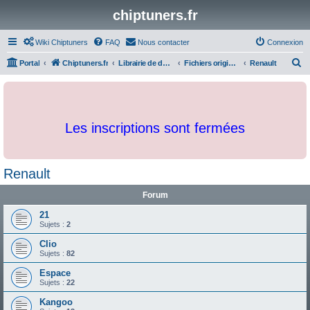
chiptuners.fr
Wiki Chiptuners
FAQ
Nous contacter
Connexion
R
Portal
Chiptuners.fr
Librairie de documents et originaux
Fichiers originaux
Renault
e
c
h
Les inscriptions sont fermées
e
r
c
Renault
h
Forum
e
r
21
Sujets :
2
Clio
Sujets :
82
Espace
Sujets :
22
Kangoo