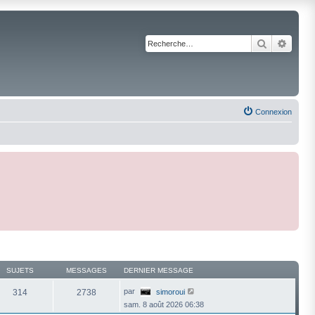
Recherche
Reche
Connexion
SUJETS
MESSAGES
DERNIER MESSAGE
V
par
314
2738
simoroui
o
sam. 8 août 2026 06:38
i