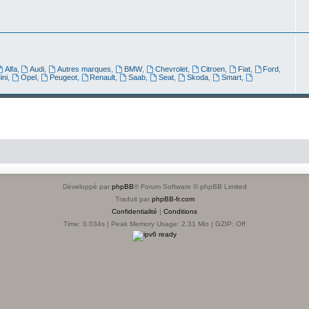
Alfa
,
Audi
,
Autres marques
,
BMW
,
Chevrolet
,
Citroen
,
Fiat
,
Ford
,
ini
,
Opel
,
Peugeot
,
Renault
,
Saab
,
Seat
,
Skoda
,
Smart
,
Développé par
phpBB
® Forum Software © phpBB Limited
Traduit par
phpBB-fr.com
Confidentialité
|
Conditions
Time: 0.034s
| Peak Memory Usage: 2.31 Mio | GZIP: Off