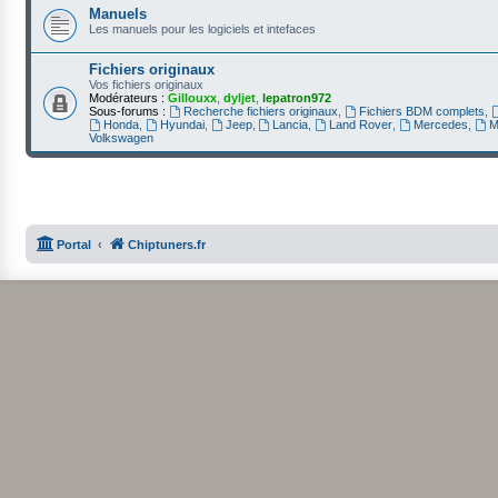
Manuels
Les manuels pour les logiciels et intefaces
Fichiers originaux
Vos fichiers originaux
Modérateurs :
Gillouxx
,
dyljet
,
lepatron972
Sous-forums :
Recherche fichiers originaux
,
Fichiers BDM complets
,
Honda
,
Hyundai
,
Jeep
,
Lancia
,
Land Rover
,
Mercedes
,
M
Volkswagen
Portal
Chiptuners.fr