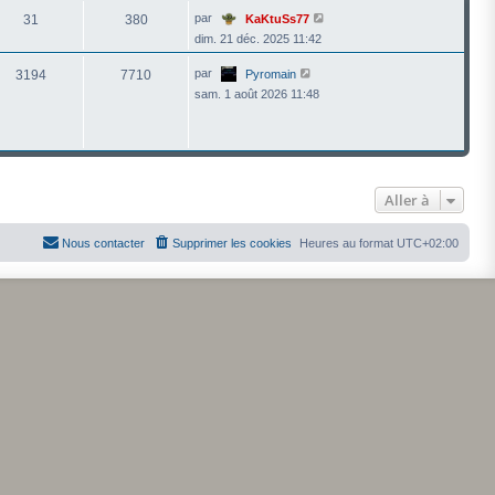
r
l
V
par
31
380
KaKtuSs77
e
o
dim. 21 déc. 2025 11:42
d
i
e
r
r
l
V
par
3194
7710
Pyromain
n
e
o
i
sam. 1 août 2026 11:48
d
i
e
e
r
r
r
l
m
n
e
e
i
d
s
e
e
s
r
r
a
m
n
Aller à
g
e
i
e
s
e
s
r
a
Nous contacter
Supprimer les cookies
Heures au format
UTC+02:00
m
g
e
e
s
s
a
g
e