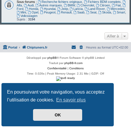
Sous-forums :
Recherche fichiers originaux
,
Fichiers BDM complets
,
Alfa
,
Audi
,
Autres marques
,
BMW
,
Chevrolet
,
Citroen
,
Fiat
,
Ford
,
Honda
,
Hyundai
,
Jeep
,
Lancia
,
Land Rover
,
Mercedes
,
Mini
,
Opel
,
Peugeot
,
Renault
,
Saab
,
Seat
,
Skoda
,
Smart
,
Volkswagen
Sujets :
3194
Aller à
Portal
Chiptuners.fr
Heures au format
UTC+02:00
Développé par
phpBB
® Forum Software © phpBB Limited
Traduit par
phpBB-fr.com
Confidentialité
|
Conditions
Time: 0.026s
| Peak Memory Usage: 2.31 Mio | GZIP: Off
En poursuivant votre navigation, vous acceptez
l’utilisation de cookies.
En savoir plus
OK