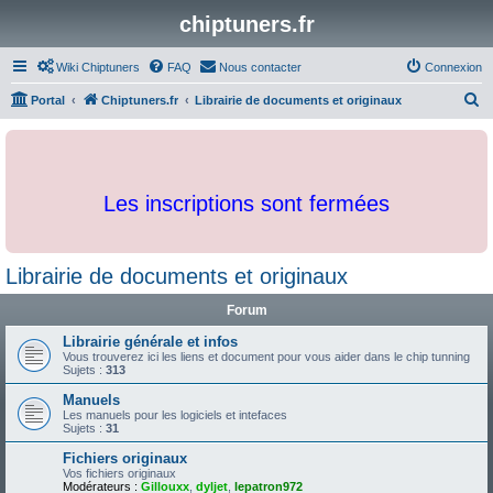
chiptuners.fr
Wiki Chiptuners
FAQ
Nous contacter
Connexion
R
Portal
Chiptuners.fr
Librairie de documents et originaux
e
c
h
Les inscriptions sont fermées
e
r
c
Librairie de documents et originaux
h
Forum
e
r
Librairie générale et infos
Vous trouverez ici les liens et document pour vous aider dans le chip tunning
Sujets :
313
Manuels
Les manuels pour les logiciels et intefaces
Sujets :
31
Fichiers originaux
Vos fichiers originaux
Modérateurs :
Gillouxx
,
dyljet
,
lepatron972