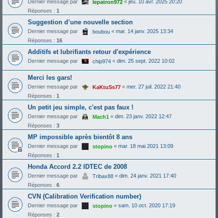
Dernier message par
«
jeu. 10 avr. 2025 20:20
lepatron972
Réponses :
1
Suggestion d’une nouvelle section
Dernier message par
«
mar. 14 janv. 2025 13:34
boubou
Réponses :
16
Additifs et lubrifiants retour d'expérience
Dernier message par
«
dim. 25 sept. 2022 10:02
chip974
Merci les gars!
Dernier message par
«
mer. 27 juil. 2022 21:40
KaKtuSs77
Réponses :
1
Un petit jeu simple, c'est pas faux !
Dernier message par
«
dim. 23 janv. 2022 12:47
Mach1
Réponses :
3
MP impossible après bientôt 8 ans
Dernier message par
«
mar. 18 mai 2021 13:09
stopino
Réponses :
1
Honda Accord 2.2 IDTEC de 2008
Dernier message par
«
dim. 24 janv. 2021 17:40
Tribax88
Réponses :
6
CVN (Calibration Verification number)
Dernier message par
«
sam. 10 oct. 2020 17:19
stopino
Réponses :
2