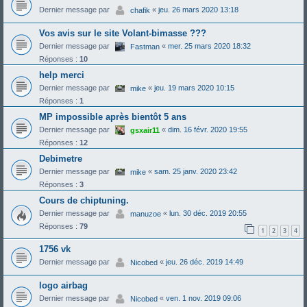
Dernier message par
«
jeu. 26 mars 2020 13:18
chafik
Vos avis sur le site Volant-bimasse ???
Dernier message par
«
mer. 25 mars 2020 18:32
Fastman
Réponses :
10
help merci
Dernier message par
«
jeu. 19 mars 2020 10:15
mike
Réponses :
1
MP impossible après bientôt 5 ans
Dernier message par
«
dim. 16 févr. 2020 19:55
gsxair11
Réponses :
12
Debimetre
Dernier message par
«
sam. 25 janv. 2020 23:42
mike
Réponses :
3
Cours de chiptuning.
Dernier message par
«
lun. 30 déc. 2019 20:55
manuzoe
Réponses :
79
1
2
3
4
1756 vk
Dernier message par
«
jeu. 26 déc. 2019 14:49
Nicobed
logo airbag
Dernier message par
«
ven. 1 nov. 2019 09:06
Nicobed