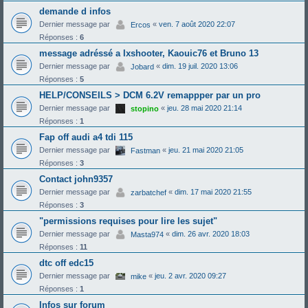
demande d infos
Dernier message par
«
ven. 7 août 2020 22:07
Ercos
Réponses :
6
message adréssé a Ixshooter, Kaouic76 et Bruno 13
Dernier message par
«
dim. 19 juil. 2020 13:06
Jobard
Réponses :
5
HELP/CONSEILS > DCM 6.2V remappper par un pro
Dernier message par
«
jeu. 28 mai 2020 21:14
stopino
Réponses :
1
Fap off audi a4 tdi 115
Dernier message par
«
jeu. 21 mai 2020 21:05
Fastman
Réponses :
3
Contact john9357
Dernier message par
«
dim. 17 mai 2020 21:55
zarbatchef
Réponses :
3
"permissions requises pour lire les sujet"
Dernier message par
«
dim. 26 avr. 2020 18:03
Masta974
Réponses :
11
dtc off edc15
Dernier message par
«
jeu. 2 avr. 2020 09:27
mike
Réponses :
1
Infos sur forum