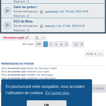
Réponses :
1
Salut les potos !
Dernier message par
«
lun. 30 sept. 2019 16:09
gosthisland
Réponses :
2
ECU de Moto
Dernier message par
«
lun. 17 déc. 2018 21:30
bebert12
Réponses :
3
Nouveau sujet
Page
1
sur
12
1
2
3
4
5
12
Suivante
358 sujets
…
Aller à
PERMISSIONS DU FORUM
Vous
ne pouvez pas
poster de nouveaux sujets
Vous
ne pouvez pas
répondre aux sujets
Vous
ne pouvez pas
modifier vos messages
Vous
ne pouvez pas
supprimer vos messages
Vous
ne pouvez pas
joindre des fichiers
En poursuivant votre navigation, vous acceptez
Portal
Chiptuners.fr
Heures au format
UTC+02:00
l’utilisation de cookies.
En savoir plus
Développé par
phpBB
® Forum Software © phpBB Limited
Traduit par
phpBB-fr.com
OK
Confidentialité
|
Conditions