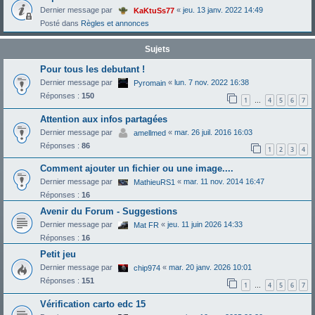
Dernier message par
«
jeu. 13 janv. 2022 14:49
KaKtuSs77
Posté dans
Règles et annonces
Sujets
Pour tous les debutant !
Dernier message par
«
lun. 7 nov. 2022 16:38
Pyromain
Réponses :
150
1
4
5
6
7
…
Attention aux infos partagées
Dernier message par
«
mar. 26 juil. 2016 16:03
amellmed
Réponses :
86
1
2
3
4
Comment ajouter un fichier ou une image....
Dernier message par
«
mar. 11 nov. 2014 16:47
MathieuRS1
Réponses :
16
Avenir du Forum - Suggestions
Dernier message par
«
jeu. 11 juin 2026 14:33
Mat FR
Réponses :
16
Petit jeu
Dernier message par
«
mar. 20 janv. 2026 10:01
chip974
Réponses :
151
1
4
5
6
7
…
Vérification carto edc 15