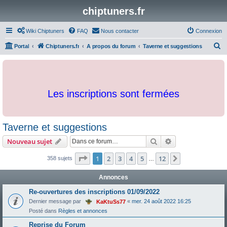
chiptuners.fr
Wiki Chiptuners
FAQ
Nous contacter
Connexion
R
Portal
Chiptuners.fr
A propos du forum
Taverne et suggestions
e
c
h
Les inscriptions sont fermées
e
r
c
Taverne et suggestions
h
Rechercher
Recherche avanc
Nouveau sujet
e
r
Page
1
sur
12
1
2
3
4
5
12
Suivante
358 sujets
…
Annonces
Re-ouvertures des inscriptions 01/09/2022
Dernier message par
«
mer. 24 août 2022 16:25
KaKtuSs77
Posté dans
Règles et annonces
Reprise du Forum