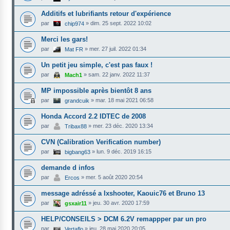
Additifs et lubrifiants retour d'expérience
par
»
dim. 25 sept. 2022 10:02
chip974
Merci les gars!
par
»
mer. 27 juil. 2022 01:34
Mat FR
Un petit jeu simple, c'est pas faux !
par
»
sam. 22 janv. 2022 11:37
Mach1
MP impossible après bientôt 8 ans
par
»
mar. 18 mai 2021 06:58
grandcuik
Honda Accord 2.2 IDTEC de 2008
par
»
mer. 23 déc. 2020 13:34
Tribax88
CVN (Calibration Verification number)
par
»
lun. 9 déc. 2019 16:15
bigbang63
demande d infos
par
»
mer. 5 août 2020 20:54
Ercos
message adréssé a Ixshooter, Kaouic76 et Bruno 13
par
»
jeu. 30 avr. 2020 17:59
gsxair11
HELP/CONSEILS > DCM 6.2V remappper par un pro
par
»
jeu. 28 mai 2020 20:05
Vertaflo