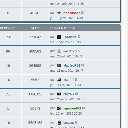
mer. 24 août 2022 16:25
par
0
40142
KaKtuSs77
jeu. 13 janv. 2022 14:49
RÉPONSES
VUES
DERNIER MESSAGE
par
150
773647
Pyromain
lun. 7 nov. 2022 16:38
par
86
400563
amellmed
mar. 26 juil. 2016 16:03
par
16
264998
MathieuRS1
mar. 11 nov. 2014 16:47
par
16
5952
Mat FR
jeu. 11 juin 2026 14:33
par
151
604105
chip974
mar. 20 janv. 2026 10:01
par
1
50578
lepatron972
jeu. 10 avr. 2025 20:20
par
16
5505158
boubou
mar. 14 janv. 2025 13:34