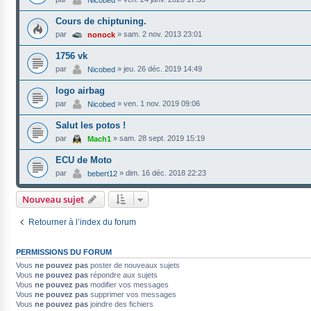
Nicobed
Cours de chiptuning.
par
»
sam. 2 nov. 2013 23:01
nonock
1756 vk
par
»
jeu. 26 déc. 2019 14:49
Nicobed
logo airbag
par
»
ven. 1 nov. 2019 09:06
Nicobed
Salut les potos !
par
»
sam. 28 sept. 2019 15:19
Mach1
ECU de Moto
par
»
dim. 16 déc. 2018 22:23
bebert12
Nouveau sujet
Retourner à l’index du forum
PERMISSIONS DU FORUM
Vous
ne pouvez pas
poster de nouveaux sujets
Vous
ne pouvez pas
répondre aux sujets
Vous
ne pouvez pas
modifier vos messages
Vous
ne pouvez pas
supprimer vos messages
Vous
ne pouvez pas
joindre des fichiers