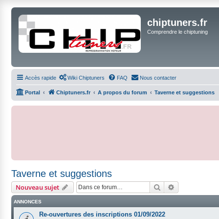
chiptuners.fr
Comprendre le chiptuning
Accès rapide
Wiki Chiptuners
FAQ
Nous contacter
Portal
Chiptuners.fr
A propos du forum
Taverne et suggestions
Taverne et suggestions
Rechercher
Recherche ava
Nouveau sujet
ANNONCES
Re-ouvertures des inscriptions 01/09/2022