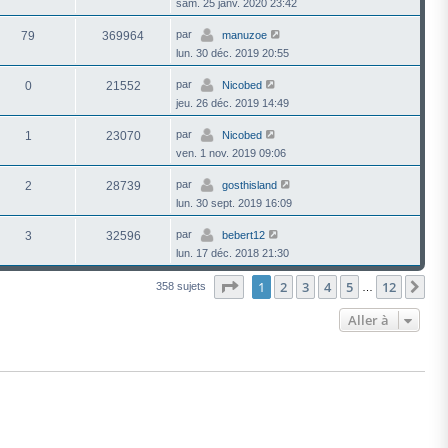
sam. 25 janv. 2020 23:42
par
79
369964
manuzoe
lun. 30 déc. 2019 20:55
par
0
21552
Nicobed
jeu. 26 déc. 2019 14:49
par
1
23070
Nicobed
ven. 1 nov. 2019 09:06
par
2
28739
gosthisland
lun. 30 sept. 2019 16:09
par
3
32596
bebert12
lun. 17 déc. 2018 21:30
Page
1
sur
12
1
2
3
4
5
12
Su
358 sujets
…
Aller à