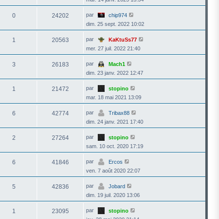
par
0
24202
chip974
dim. 25 sept. 2022 10:02
par
1
20563
KaKtuSs77
mer. 27 juil. 2022 21:40
par
3
26183
Mach1
dim. 23 janv. 2022 12:47
par
1
21472
stopino
mar. 18 mai 2021 13:09
par
6
42774
Tribax88
dim. 24 janv. 2021 17:40
par
2
27264
stopino
sam. 10 oct. 2020 17:19
par
6
41846
Ercos
ven. 7 août 2020 22:07
par
5
42836
Jobard
dim. 19 juil. 2020 13:06
par
1
23095
stopino