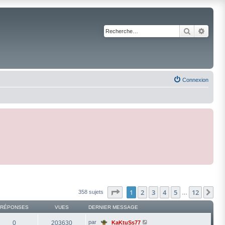
Recherche
Reche
Connexion
Page
1
sur
12
1
2
3
4
5
12
Su
358 sujets
…
RÉPONSES
VUES
DERNIER MESSAGE
par
0
203630
KaKtuSs77