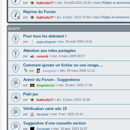
par
»
mer. 24 août 2022 16:25
» dans
Règles et annonce
KaKtuSs77
Reprise du Forum
par
»
jeu. 13 janv. 2022 14:49
» dans
Règles et annonces
KaKtuSs77
SUJETS
Pour tous les debutant !
par
»
jeu. 20 août 2009 13:01
papa pingouin
Attention aux infos partagées
par
»
mer. 4 mars 2009 00:27
nonock
Comment ajouter un fichier ou une image....
par
»
dim. 29 mars 2009 12:12
bougnier
Avenir du Forum - Suggestions
par
»
mar. 20 janv. 2026 17:59
Angebenoit
Petit jeu
par
»
jeu. 13 janv. 2022 15:48
KaKtuSs77
Vérification carto edc 15
par
»
mer. 9 avr. 2025 15:14
Nicobed
Suggestion d’une nouvelle section
par
»
mer. 18 janv. 2023 11:07
Pyromain