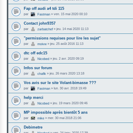
Fap off audi a4 tdi 115
par
»
ven. 15 mai 2020 00:10
Fastman
Contact john9357
par
»
jeu. 14 mai 2020 11:13
zarbatchef
"permissions requises pour lire les sujet"
par
»
jeu. 25 août 2016 11:13
moivw
dtc off edc15
par
»
jeu. 2 avr. 2020 09:19
Nicobed
Infos sur forum
par
»
jeu. 26 mars 2020 13:18
chafik
Vos avis sur le site Volant-bimasse ???
par
»
lun. 30 avr. 2018 19:49
Fastman
help merci
par
»
jeu. 19 mars 2020 09:46
Nicobed
MP impossible après bientôt 5 ans
par
»
mer. 30 mai 2018 21:06
mike
Debimetre
par
»
ven. 24 janv. 2020 17:39