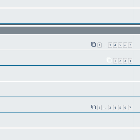
s
1
3
4
5
6
7
…
1
2
3
4
1
3
4
5
6
7
…