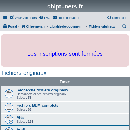
chiptuners.fr
Wiki Chiptuners
FAQ
Nous contacter
Connexion
R
Portal
Chiptuners.fr
Librairie de documents et originaux
Fichiers originaux
e
c
h
Les inscriptions sont fermées
e
r
c
Fichiers originaux
h
Forum
e
r
Recherche fichiers originaux
Demandez ici des fichiers originaux.
Sujets :
56
Fichiers BDM complets
Sujets :
63
Alfa
Sujets :
124
Audi